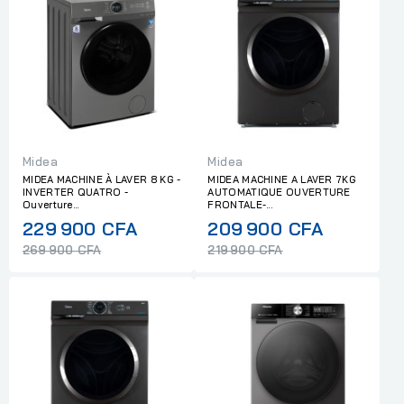
Midea
Midea
MIDEA MACHINE À LAVER 8 KG -
MIDEA MACHINE A LAVER 7KG
INVERTER QUATRO -
AUTOMATIQUE OUVERTURE
Ouverture...
FRONTALE-...
Regular
Regular
229 900 CFA
209 900 CFA
price
price
269 900 CFA
219 900 CFA