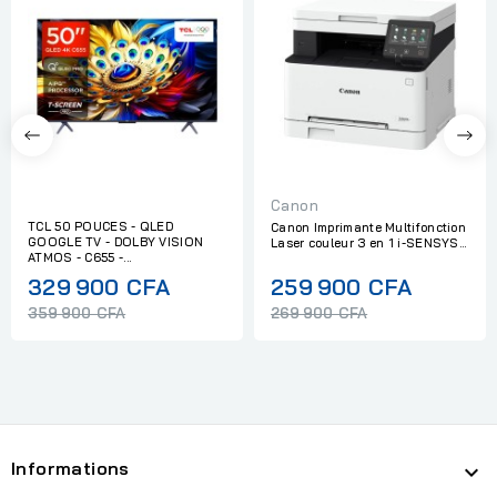
Canon
TCL 50 POUCES - QLED
Canon Imprimante Multifonction
GOOGLE TV - DOLBY VISION
Laser couleur 3 en 1 i-SENSYS...
ATMOS - C655 -...
Regular
Regular
329 900 CFA
259 900 CFA
price
price
359 900 CFA
269 900 CFA
Informations
