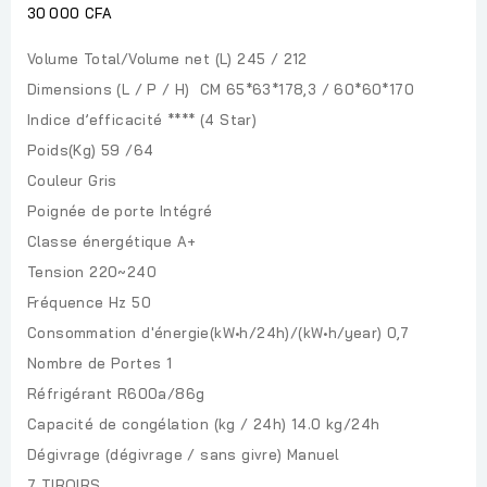
30 000 CFA
Volume Total/Volume net (L)
245 / 212
Dimensions (L / P / H) CM
65*63*178,3 / 60*60*170
Indice d’efficacité
**** (4 Star)
Poids(Kg)
59 /64
Couleur
Gris
Poignée de porte
Intégré
Classe énergétique A+
Tension
220~240
Fréquence Hz
50
Consommation d'énergie(kW•h/24h)/(kW•h/year)
0,7
Nombre de Portes
1
Réfrigérant
R600a/86g
Capacité de congélation (kg / 24h)
14.0 kg/24h
Dégivrage (dégivrage / sans givre)
Manuel
7 TIROIRS